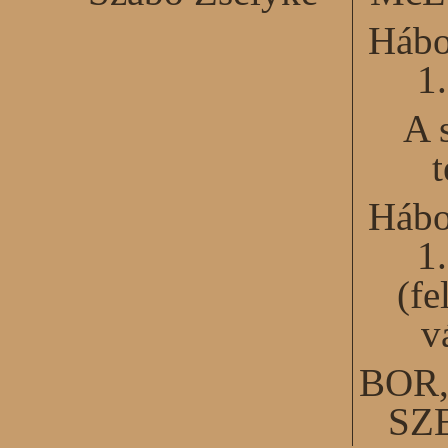
Hábo
1
A 
Hábo
1
(fe
v
BOR
SZ