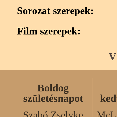
Sorozat szerepek:
Film szerepek:
V
Boldog
születésnapot
ked
Szabó Zselyke
McLe