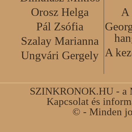
Orosz Helga
A 
Pál Zsófia
Georg
han
Szalay Marianna
A kez
Ungvári Gergely
SZINKRONOK.HU - a Ma
Kapcsolat és infor
© - Minden jo