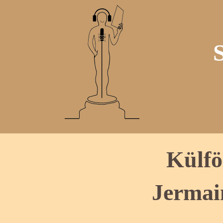
Külfö
Jermai