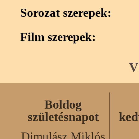
Sorozat szerepek:
Film szerepek:
V
Boldog
születésnapot
ked
Dimulász Miklós