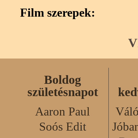
Film szerepek:
V
Boldog
születésnapot
ked
Aaron Paul
Váló
Soós Edit
Jóba