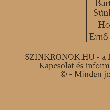
Bar
Sün
Ho
Ernő 
SZINKRONOK.HU - a Ma
Kapcsolat és infor
© - Minden jo