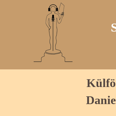
Külfö
Danie