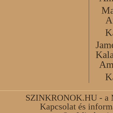
Ma
A
K
Jame
Kal
Am
K
SZINKRONOK.HU - a Ma
Kapcsolat és infor