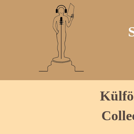
Külfö
Colle