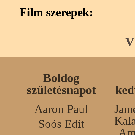
Film szerepek:
V
Boldog
születésnapot
ked
Aaron Paul
Jame
Kal
Soós Edit
Am