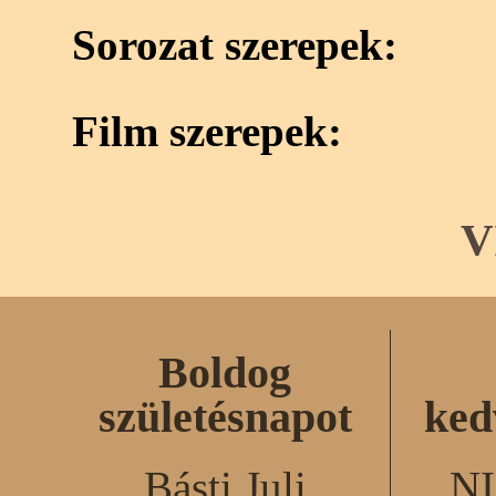
Sorozat szerepek:
Film szerepek:
V
Boldog
születésnapot
ked
Básti Juli
N