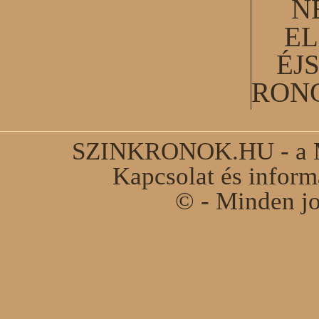
N
EL
ÉJ
RON
SZINKRONOK.HU - a Ma
Kapcsolat és infor
© - Minden jo