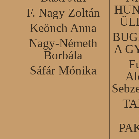
HUN
F. Nagy Zoltán
ÜL
Keönch Anna
BUG
Nagy-Németh
A G
Borbála
F
Sáfár Mónika
Al
Sebze
TA
PA