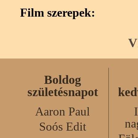
Film szerepek:
V
Boldog
születésnapot
ked
Aaron Paul
na
Soós Edit