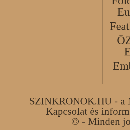
Föl
Eu
Feat
Ö
Emb
SZINKRONOK.HU - a Ma
Kapcsolat és infor
© - Minden jo