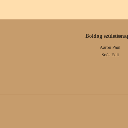
Boldog születésna
Aaron Paul
Soós Edit