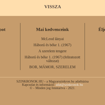
VISSZA
pot
Mai kedvenceink
Élj
McLeod lányai
Háború és béke 1. (1967)
A szerelem tengere
Háború és béke 1. (1967) (feliratozott
változat)
BOR, MÁMOR, SZERELEM
SZINKRONOK.HU - a Magyarszinkron.hu adatbázisa
Kapcsolat és információ:
adat@szinkronok.hu
© - Minden jog fenntartva - 2021.