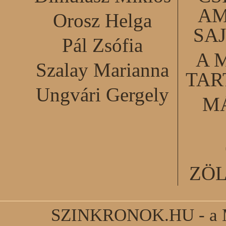
AM
Orosz Helga
SA
Pál Zsófia
A 
Szalay Marianna
TA
Ungvári Gergely
M
ZÖ
SZINKRONOK.HU - a Ma