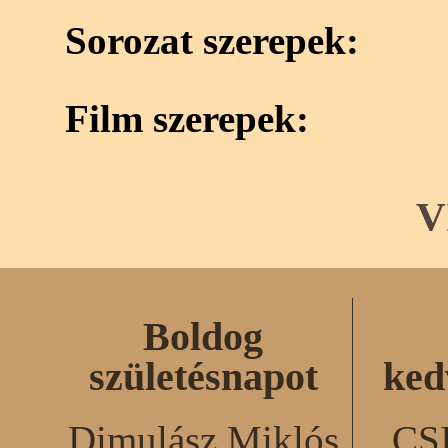
Sorozat szerepek:
Film szerepek:
V
Boldog
születésnapot
ked
Dimulász Miklós
CS