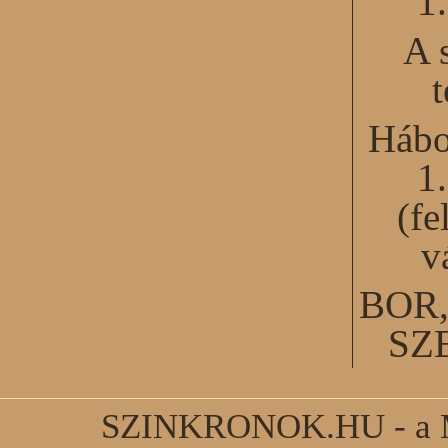
1
A 
Hábo
1
(fe
v
BOR
SZ
SZINKRONOK.HU - a Ma