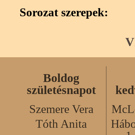
Sorozat szerepek:
V
Boldog
születésnapot
ked
Szemere Vera
McLe
Tóth Anita
Hábo