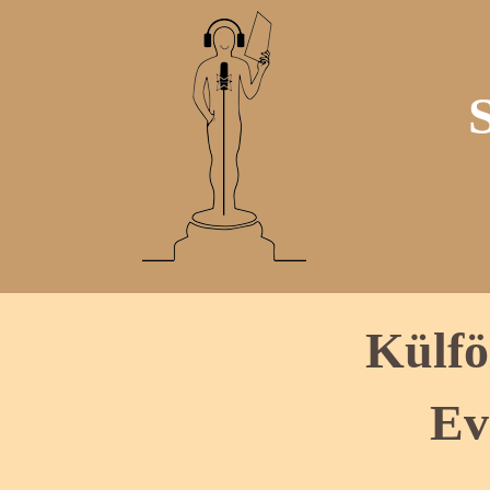
Külfö
Ev