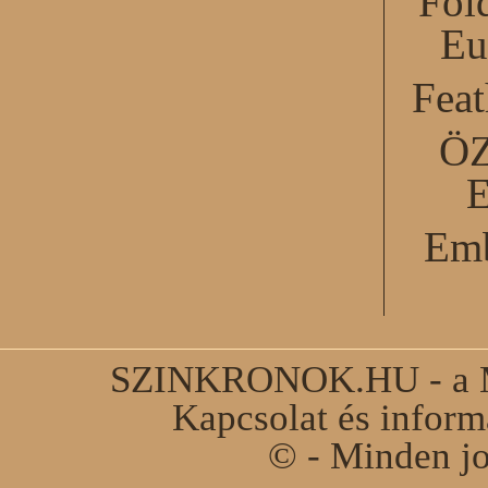
Föl
Eu
Feat
Ö
Emb
SZINKRONOK.HU - a Ma
Kapcsolat és infor
© - Minden jo