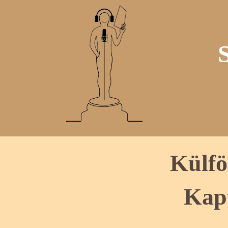
Külfö
Kap