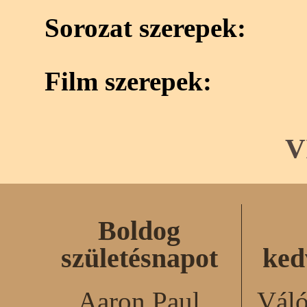
Sorozat szerepek:
Film szerepek:
V
Boldog
születésnapot
ked
Aaron Paul
Váló