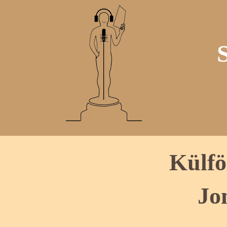
Külfö
Jo