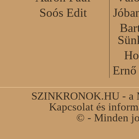
Soós Edit
Jóba
Bar
Sün
Ho
Ernő 
SZINKRONOK.HU - a Ma
Kapcsolat és infor
© - Minden jo