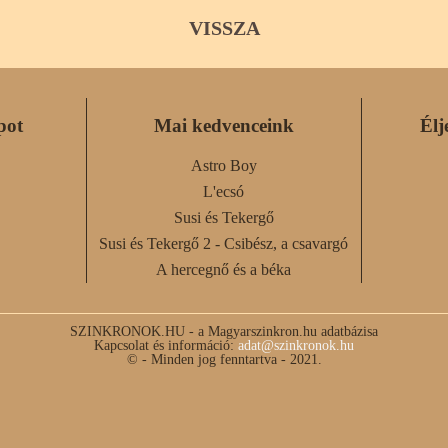
VISSZA
pot
Mai kedvenceink
Élj
Astro Boy
L'ecsó
Susi és Tekergő
Susi és Tekergő 2 - Csibész, a csavargó
A hercegnő és a béka
SZINKRONOK.HU - a Magyarszinkron.hu adatbázisa
Kapcsolat és információ:
adat@szinkronok.hu
© - Minden jog fenntartva - 2021.