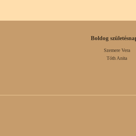
Boldog születésna
Szemere Vera
Tóth Anita