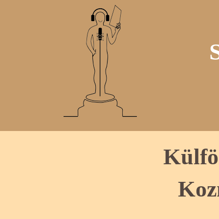
Külfö
Koz