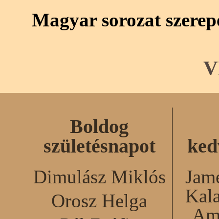
Magyar sorozat szerep
V
Boldog
születésnapot
ked
Dimulász Miklós
Jame
Kal
Orosz Helga
Am