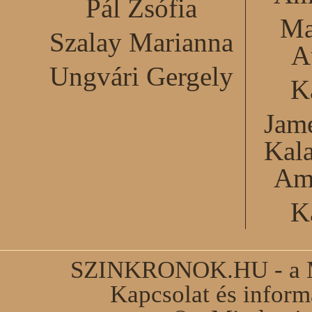
Pál Zsófia
Ma
Szalay Marianna
A
Ungvári Gergely
K
Jame
Kal
Am
K
SZINKRONOK.HU - a Ma
Kapcsolat és infor