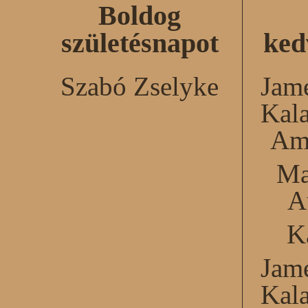
Boldog
születésnapot
ked
Szabó Zselyke
Jame
Kal
Am
Ma
A
K
Jame
Kal