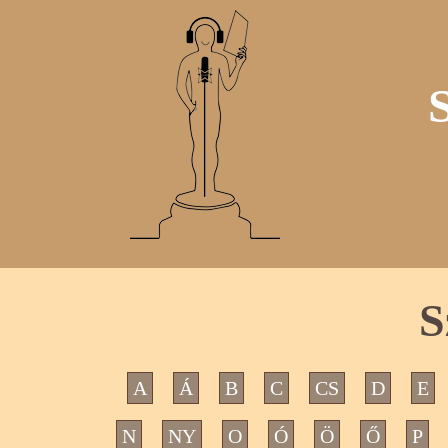
S
A
Á
B
C
CS
D
E
N
NY
O
Ó
Ö
Ő
P