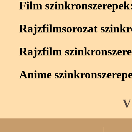
Film szinkronszerepek
Rajzfilmsorozat szink
Rajzfilm szinkronszer
Anime szinkronszerep
V