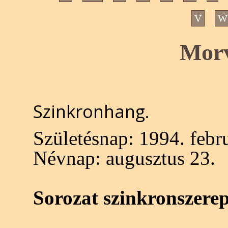
V
W
Morv
Szinkronhang.
Születésnap:
1994. febru
Névnap:
augusztus 23.
Sorozat szinkronszere