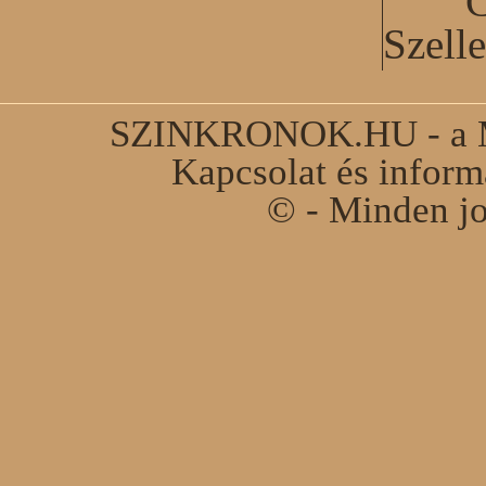
C
Szell
SZINKRONOK.HU - a Ma
Kapcsolat és infor
© - Minden jo