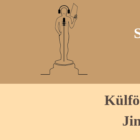
Külfö
Ji