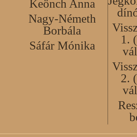
Jégko
Keönch Anna
dín
Nagy-Németh
Viss
Borbála
1. 
Sáfár Mónika
vál
Viss
2. 
vál
Res
b