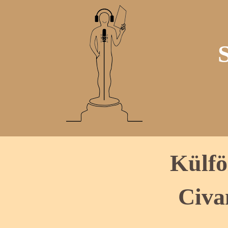
Külfö
Civa