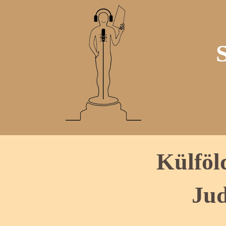
Külföl
Jud