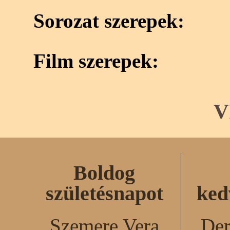
Sorozat szerepek:
Film szerepek:
V
Boldog
születésnapot
ked
Szemere Vera
Der