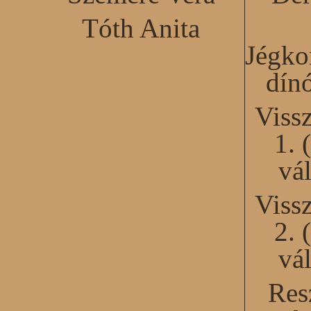
Tóth Anita
Jégko
dín
Viss
1. 
vál
Viss
2. 
vál
Res