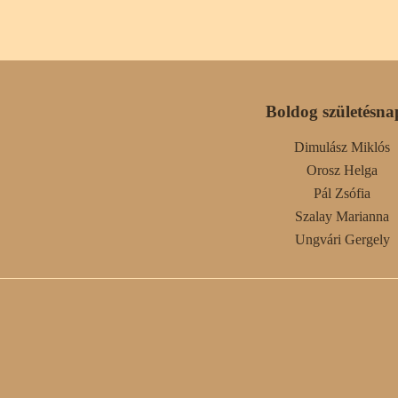
Boldog születésna
Dimulász Miklós
Orosz Helga
Pál Zsófia
Szalay Marianna
Ungvári Gergely