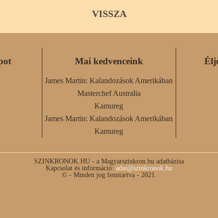
VISSZA
pot
Mai kedvenceink
Élj
James Martin: Kalandozások Amerikában
Masterchef Australia
Kamureg
James Martin: Kalandozások Amerikában
Kamureg
SZINKRONOK.HU - a Magyarszinkron.hu adatbázisa
Kapcsolat és információ:
adat@szinkronok.hu
© - Minden jog fenntartva - 2021.