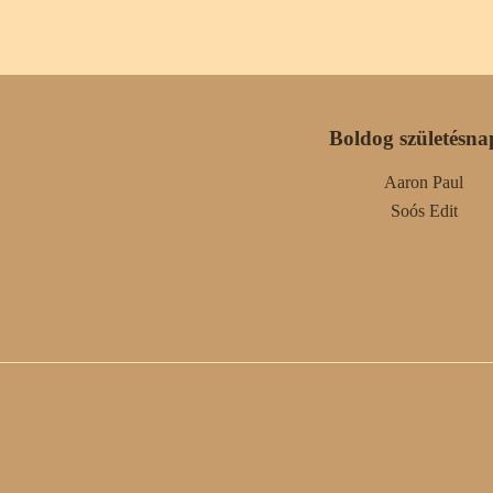
Boldog születésna
Aaron Paul
Soós Edit