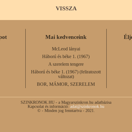
VISSZA
pot
Mai kedvenceink
Élj
McLeod lányai
Háború és béke 1. (1967)
A szerelem tengere
Háború és béke 1. (1967) (feliratozott
változat)
BOR, MÁMOR, SZERELEM
SZINKRONOK.HU - a Magyarszinkron.hu adatbázisa
Kapcsolat és információ:
adat@szinkronok.hu
© - Minden jog fenntartva - 2021.