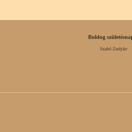
Boldog születésna
Szabó Zselyke