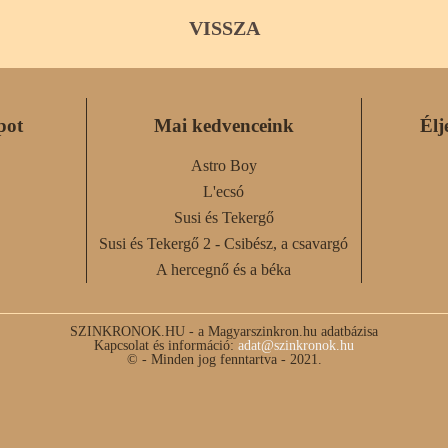
VISSZA
pot
Mai kedvenceink
Élj
Astro Boy
L'ecsó
Susi és Tekergő
Susi és Tekergő 2 - Csibész, a csavargó
A hercegnő és a béka
SZINKRONOK.HU - a Magyarszinkron.hu adatbázisa
Kapcsolat és információ:
adat@szinkronok.hu
© - Minden jog fenntartva - 2021.