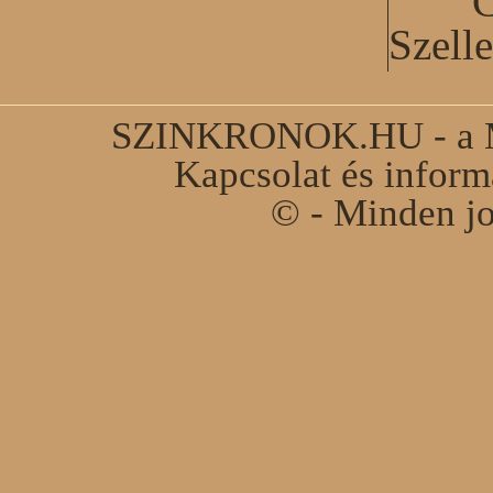
C
Szell
SZINKRONOK.HU - a Ma
Kapcsolat és infor
© - Minden jo