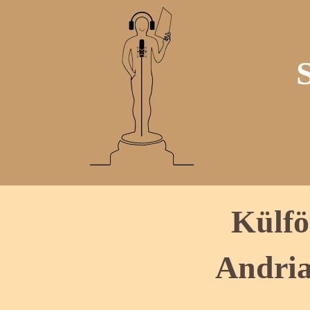
Külfö
Andria