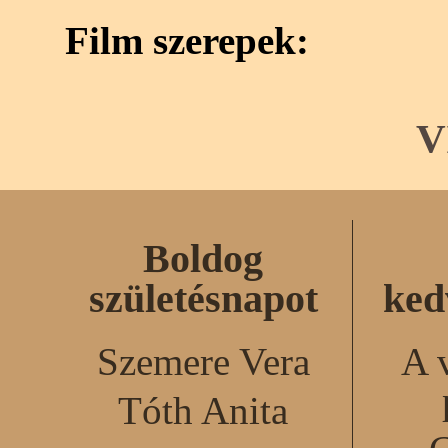
Film szerepek:
V
Boldog
születésnapot
ked
Szemere Vera
A 
Tóth Anita