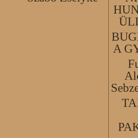
HUN
ÜL
BUG
A G
F
Al
Sebze
TA
PA