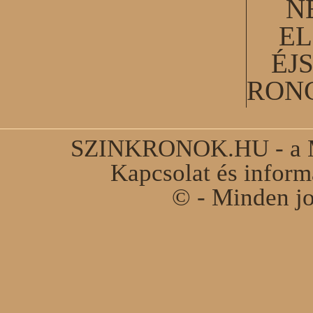
N
EL
ÉJ
RON
SZINKRONOK.HU - a Ma
Kapcsolat és infor
© - Minden jo