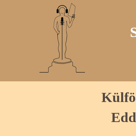
Külfö
Edd