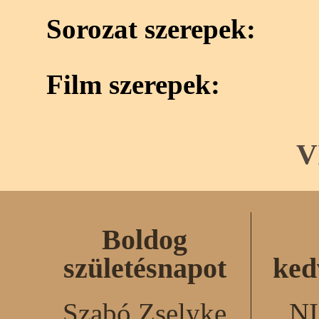
Sorozat szerepek:
Film szerepek:
V
Boldog
születésnapot
ked
Szabó Zselyke
N