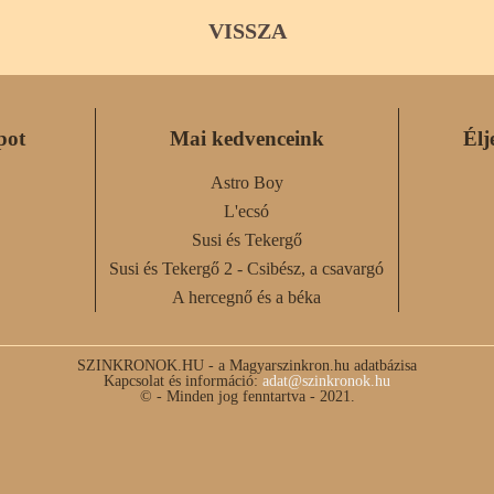
VISSZA
pot
Mai kedvenceink
Élj
Astro Boy
L'ecsó
Susi és Tekergő
Susi és Tekergő 2 - Csibész, a csavargó
A hercegnő és a béka
SZINKRONOK.HU - a Magyarszinkron.hu adatbázisa
Kapcsolat és információ:
adat@szinkronok.hu
© - Minden jog fenntartva - 2021.