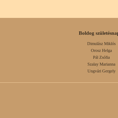
Boldog születésna
Dimulász Miklós
Orosz Helga
Pál Zsófia
Szalay Marianna
Ungvári Gergely