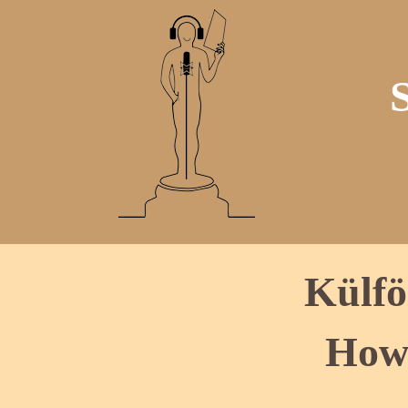
Külfö
Howa