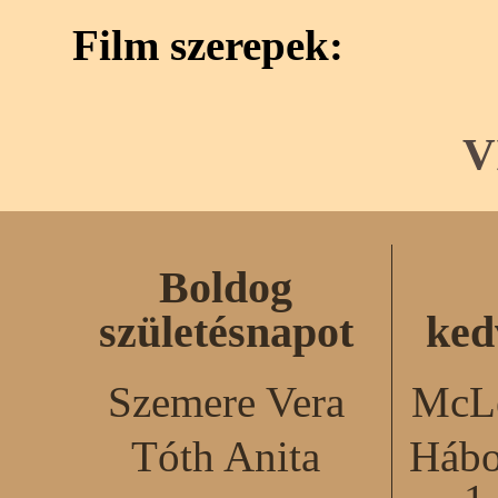
Film szerepek:
V
Boldog
születésnapot
ked
Szemere Vera
McLe
Tóth Anita
Hábo