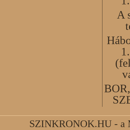
1
A 
Hábo
1
(fe
v
BOR
SZ
SZINKRONOK.HU - a Ma