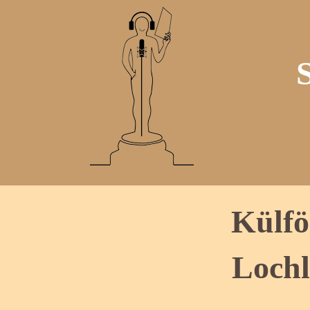
Külfö
Loch