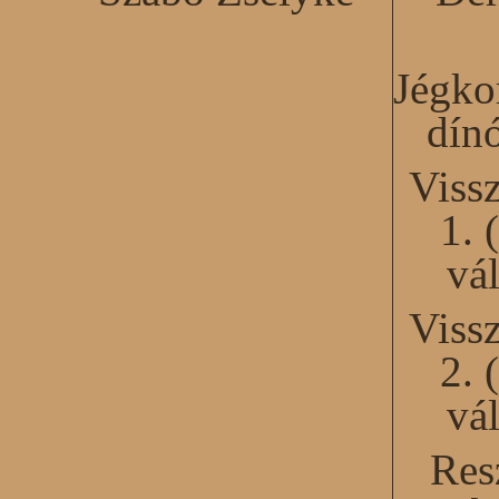
Jégko
dín
Viss
1. 
vál
Viss
2. 
vál
Res