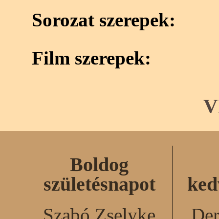
Sorozat szerepek:
Film szerepek:
V
Boldog
születésnapot
ked
Szabó Zselyke
Der