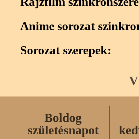
Rajzfilm szinkronszer
Anime sorozat szinkro
Sorozat szerepek:
V
Boldog
születésnapot
ked