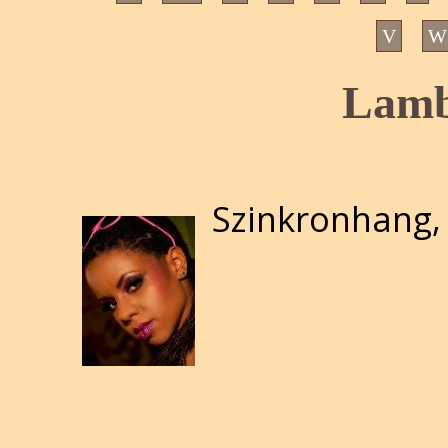
V
W
Lamb
Szinkronhang,