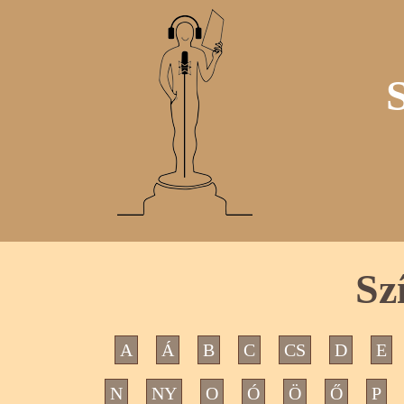
Sz
A
Á
B
C
CS
D
E
N
NY
O
Ó
Ö
Ő
P