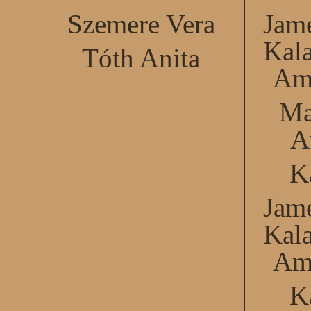
Szemere Vera
Jame
Kal
Tóth Anita
Am
Ma
A
K
Jame
Kal
Am
K