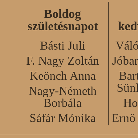
Boldog
születésnapot
ked
Básti Juli
Váló
F. Nagy Zoltán
Jóba
Keönch Anna
Bar
Sün
Nagy-Németh
Borbála
Ho
Sáfár Mónika
Ernő 