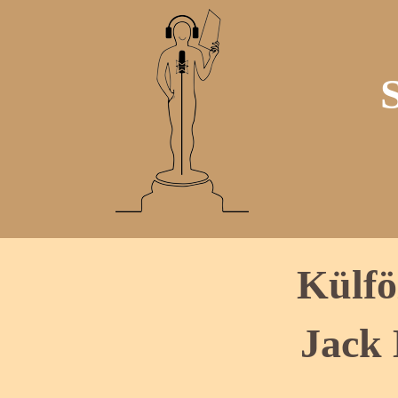
Külfö
Jack