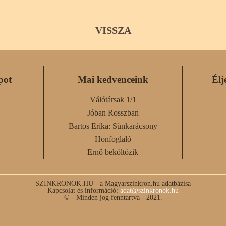
VISSZA
pot
Mai kedvenceink
Élj
Válótársak 1/1
Jóban Rosszban
Bartos Erika: Sünkarácsony
Honfoglaló
Ernő beköltözik
SZINKRONOK.HU - a Magyarszinkron.hu adatbázisa
Kapcsolat és információ:
adat@szinkronok.hu
© - Minden jog fenntartva - 2021.