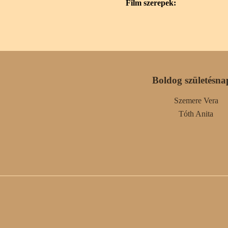
Film szerepek:
Boldog születésna
Szemere Vera
Tóth Anita