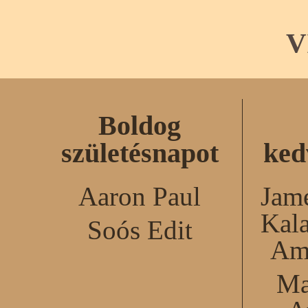
V
Boldog
születésnapot
ked
Aaron Paul
Jame
Kal
Soós Edit
Am
Ma