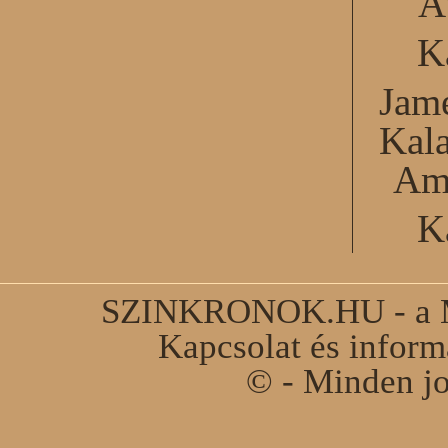
A
K
Jame
Kal
Am
K
SZINKRONOK.HU - a Ma
Kapcsolat és infor
© - Minden jo