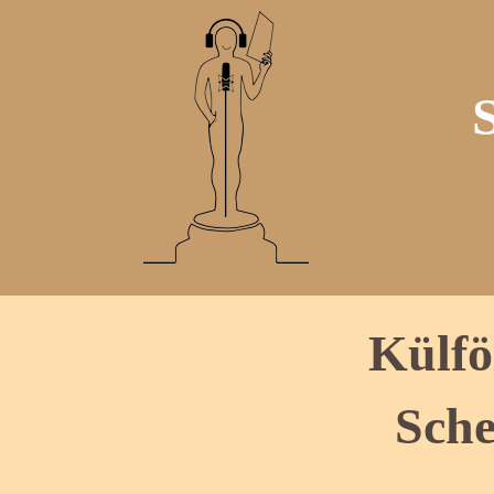
Külfö
Sche