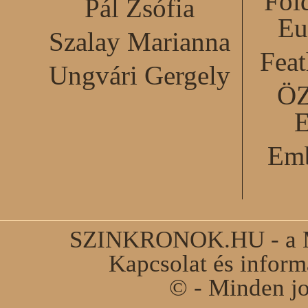
Föl
Pál Zsófia
Eu
Szalay Marianna
Feat
Ungvári Gergely
Ö
Emb
SZINKRONOK.HU - a Ma
Kapcsolat és infor
© - Minden jo