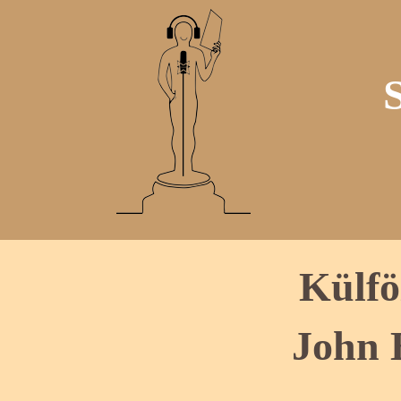
Külfö
John 