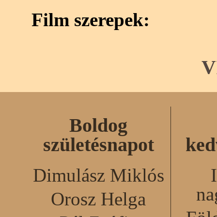
Film szerepek:
V
Boldog
születésnapot
ked
Dimulász Miklós
na
Orosz Helga