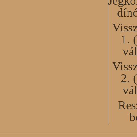
Jégko
dín
Viss
1. 
vál
Viss
2. 
vál
Res
b