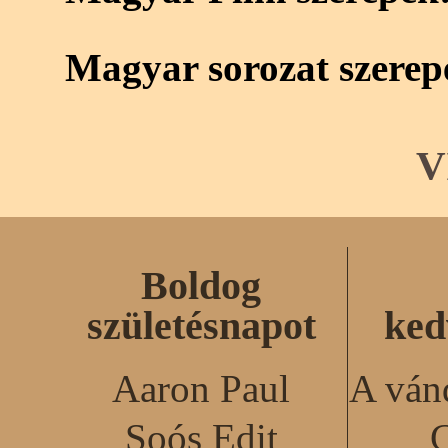
Magyar sorozat szerep
V
Boldog
születésnapot
ked
Aaron Paul
A ván
Soós Edit
C