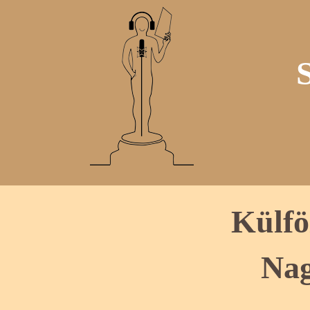
Külfö
Nag