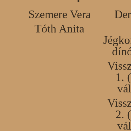
Szemere Vera
Der
Tóth Anita
Jégko
dín
Viss
1. 
vál
Viss
2. 
vál