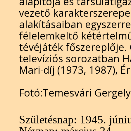
alapítója és társulatig
vezető karakterszerepek
alakításaiban egyszerre
félelemkeltő kétértelm
tévéjáték főszereplője.
televíziós sorozatban H
Mari-díj (1973, 1987), 
Fotó:Temesvári Gergely
Születésnap:
1945. júniu
Névnap:
március 24.