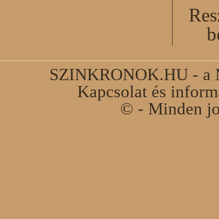
Res
b
SZINKRONOK.HU - a Ma
Kapcsolat és infor
© - Minden jo