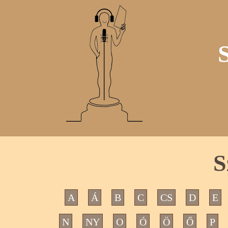
S
A
Á
B
C
CS
D
E
N
NY
O
Ó
Ö
Ő
P