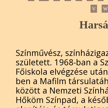
V
W
Harsá
Színművész, színháziga
született. 1968-ban a S
Főiskola elvégzése után
ben a Mafilm társulatá
között a Nemzeti Szính
Hőköm Színpad, a későb