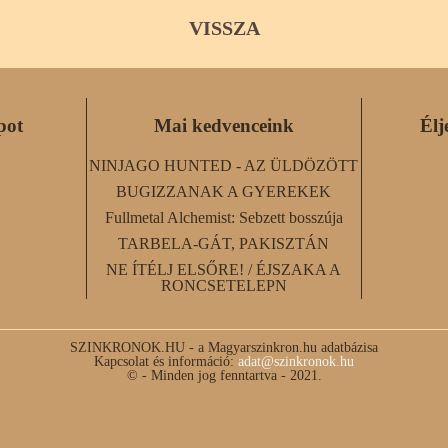
VISSZA
pot
Mai kedvenceink
Élj
NINJAGO HUNTED - AZ ÜLDÖZÖTT
BUGIZZANAK A GYEREKEK
Fullmetal Alchemist: Sebzett bosszúja
TARBELA-GÁT, PAKISZTÁN
NE ÍTÉLJ ELSŐRE! / ÉJSZAKA A
RONCSETELEPN
SZINKRONOK.HU - a Magyarszinkron.hu adatbázisa
Kapcsolat és információ:
adat@szinkronok.hu
© - Minden jog fenntartva - 2021.