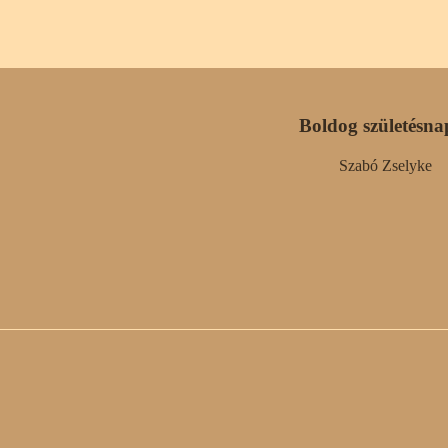
Boldog születésna
Szabó Zselyke