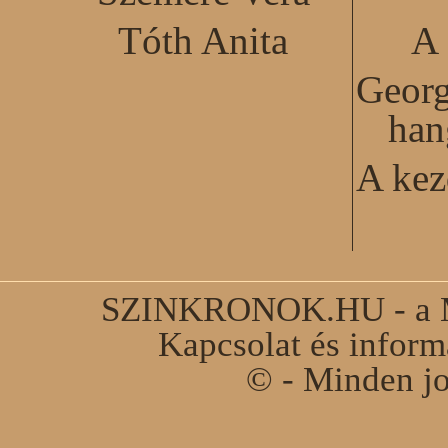
Tóth Anita
A 
Georg
han
A kez
SZINKRONOK.HU - a Ma
Kapcsolat és infor
© - Minden jo