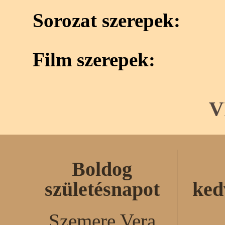
Sorozat szerepek:
Film szerepek:
V
Boldog
születésnapot
ked
Szemere Vera