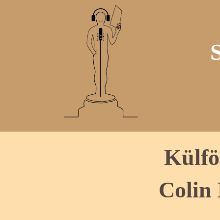
Külfö
Colin 