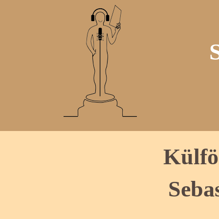
Külfö
Seba