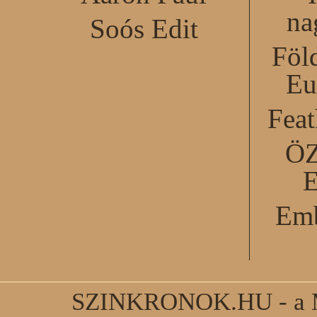
na
Soós Edit
Föl
Eu
Feat
Ö
Emb
SZINKRONOK.HU - a Ma