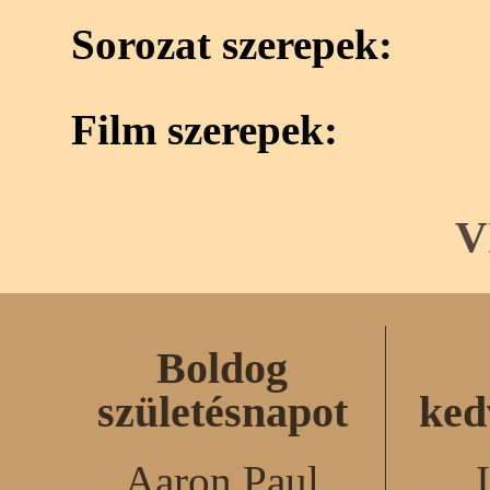
Sorozat szerepek:
Film szerepek:
V
Boldog
születésnapot
ked
Aaron Paul