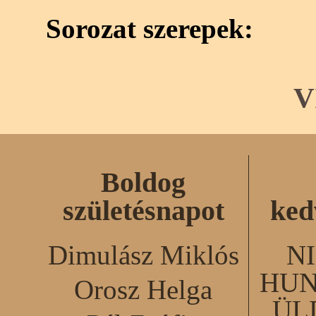
Sorozat szerepek:
V
Boldog
születésnapot
ked
Dimulász Miklós
N
HUN
Orosz Helga
ÜL