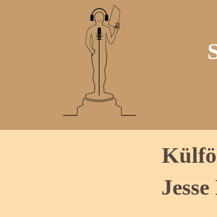
Külfö
Jesse