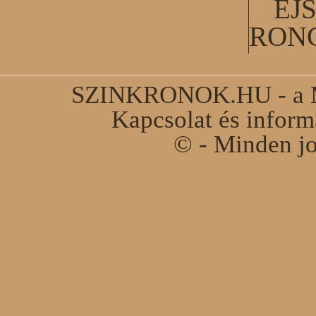
ÉJ
RON
SZINKRONOK.HU - a Ma
Kapcsolat és infor
© - Minden jo