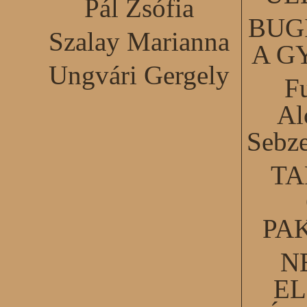
Pál Zsófia
BUG
Szalay Marianna
A G
Ungvári Gergely
F
Al
Sebze
TA
PA
N
EL