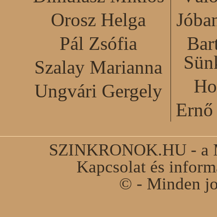
Orosz Helga
Jóba
Pál Zsófia
Bar
Sün
Szalay Marianna
Ho
Ungvári Gergely
Ernő 
SZINKRONOK.HU - a Ma
Kapcsolat és infor
© - Minden jo