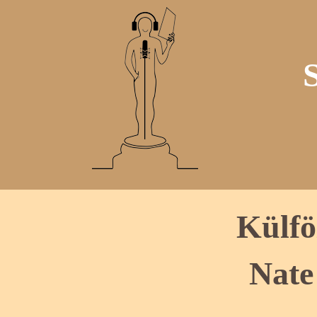
Külfö
Nate