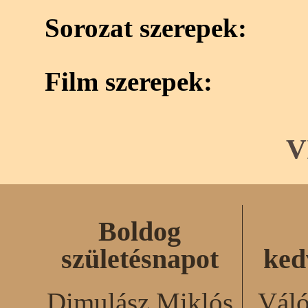
Sorozat szerepek:
Film szerepek:
V
Boldog
születésnapot
ked
Dimulász Miklós
Váló