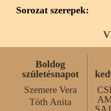
Sorozat szerepek:
V
Boldog
születésnapot
ked
Szemere Vera
CS
AM
Tóth Anita
SA