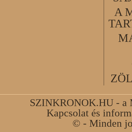
A 
TA
M
ZÖ
SZINKRONOK.HU - a Ma
Kapcsolat és infor
© - Minden jo