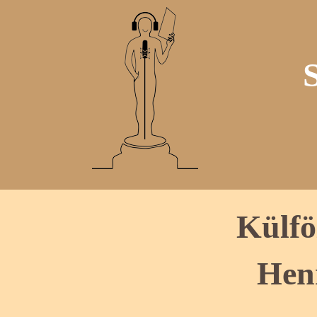
Külfö
Hen