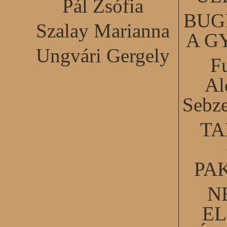
Pál Zsófia
BUG
Szalay Marianna
A G
Ungvári Gergely
F
Al
Sebze
TA
PA
N
EL