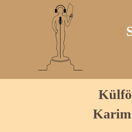
Külfö
Karim