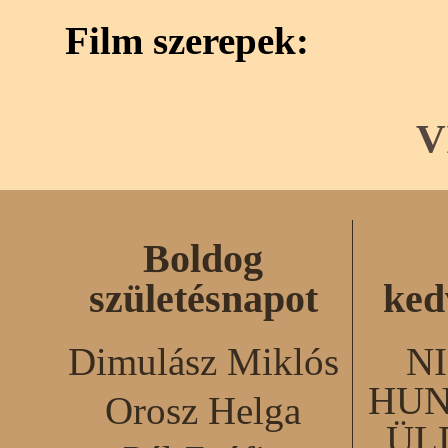
Film szerepek:
V
Boldog
születésnapot
ked
Dimulász Miklós
N
HUN
Orosz Helga
ÜL