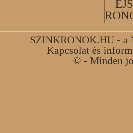
ÉJ
RON
SZINKRONOK.HU - a Ma
Kapcsolat és infor
© - Minden jo