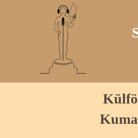
Külfö
Kumai