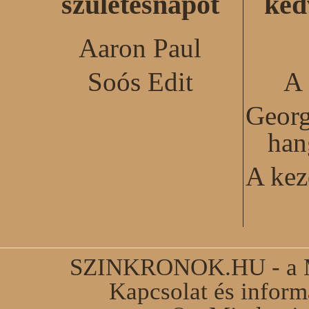
születésnapot
ked
Aaron Paul
Soós Edit
A 
Georg
han
A kez
SZINKRONOK.HU - a Ma
Kapcsolat és infor