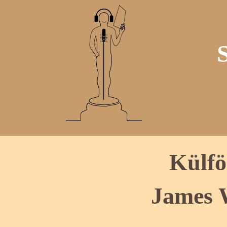
Külfö
James 