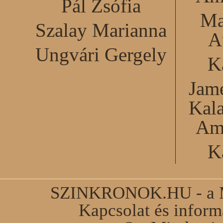
Pál Zsófia
Ma
Szalay Marianna
A
Ungvári Gergely
K
Jame
Kal
Am
K
SZINKRONOK.HU - a Ma
Kapcsolat és infor