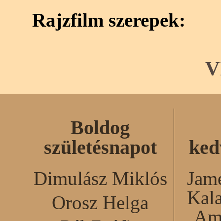
Rajzfilm szerepek:
V
Boldog
születésnapot
ked
Dimulász Miklós
Jame
Kal
Orosz Helga
Am