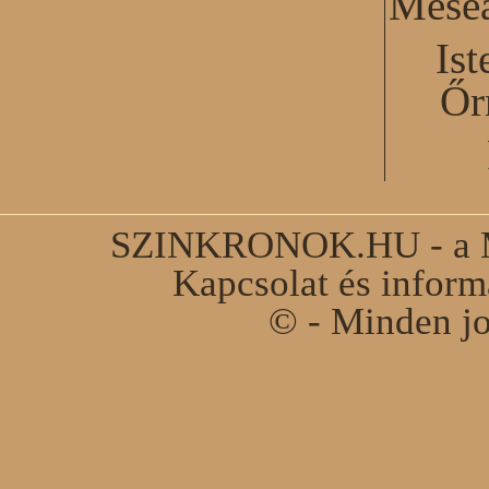
Mesea
Ist
Őr
SZINKRONOK.HU - a Ma
Kapcsolat és infor
© - Minden jo