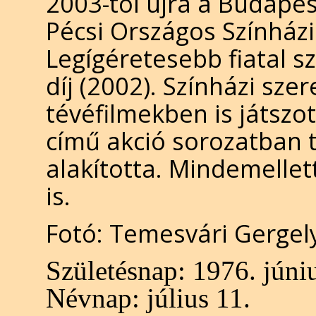
2003-tól újra a Budapes
Pécsi Országos Színházi 
Legígéretesebb fiatal sz
díj (2002).
Színházi szer
tévéfilmekben is játszo
című akció sorozatban tű
alakította. Mindemellet
is.
Fotó: Temesvári Gergel
Születésnap:
1976. júniu
Névnap:
július 11.