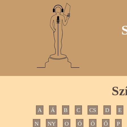
Sz
A
Á
B
C
CS
D
E
N
NY
O
Ó
Ö
Ő
P