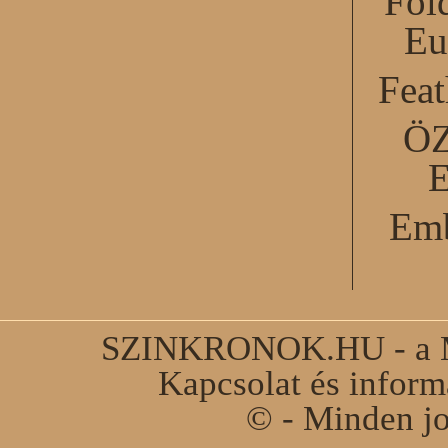
Föl
Eu
Feat
Ö
Emb
SZINKRONOK.HU - a Ma
Kapcsolat és infor
© - Minden jo