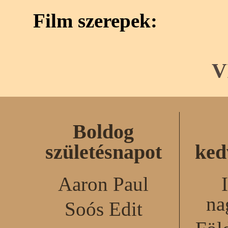
Film szerepek:
V
Boldog
születésnapot
ked
Aaron Paul
na
Soós Edit