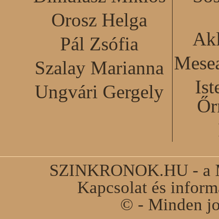
Orosz Helga
Akl
Pál Zsófia
Mesea
Szalay Marianna
Ist
Ungvári Gergely
Őr
SZINKRONOK.HU - a Ma
Kapcsolat és infor
© - Minden jo