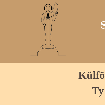
Külfö
Ty