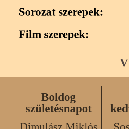
Sorozat szerepek:
Film szerepek:
V
Boldog
születésnapot
ked
Dimulász Miklós
Sos