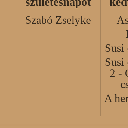
születésnapot
ked
Szabó Zselyke
As
Susi
Susi
2 - 
c
A he