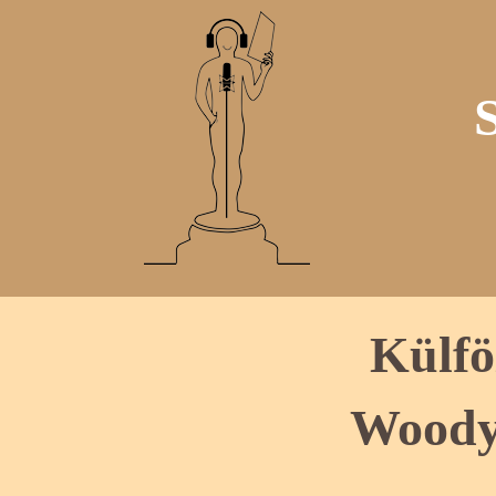
Külfö
Woody