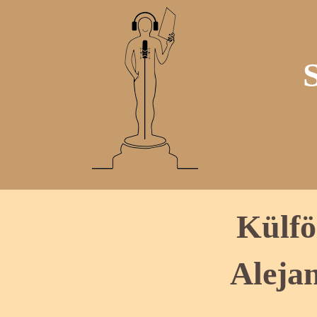
Külfö
Aleja