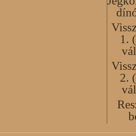
Jégko
dín
Viss
1. 
vál
Viss
2. 
vál
Res
b