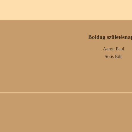
Boldog születésna
Aaron Paul
Soós Edit