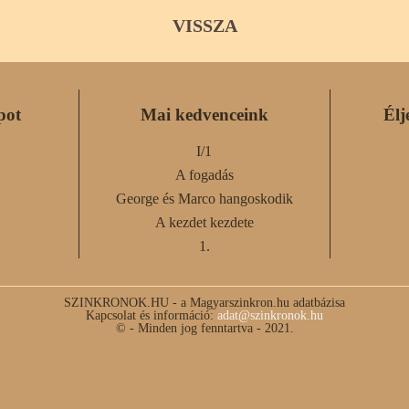
VISSZA
pot
Mai kedvenceink
Élj
I/1
A fogadás
George és Marco hangoskodik
A kezdet kezdete
1.
SZINKRONOK.HU - a Magyarszinkron.hu adatbázisa
Kapcsolat és információ:
adat@szinkronok.hu
© - Minden jog fenntartva - 2021.