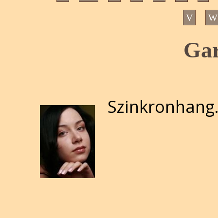
V
W
Gar
Szinkronhang