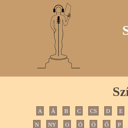
Sz
A
Á
B
C
CS
D
E
N
NY
O
Ó
Ö
Ő
P