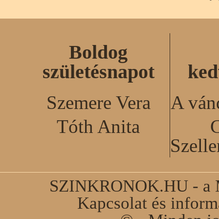
Boldog
születésnapot
ked
Szemere Vera
A ván
Tóth Anita
C
Szell
SZINKRONOK.HU - a Ma
Kapcsolat és infor