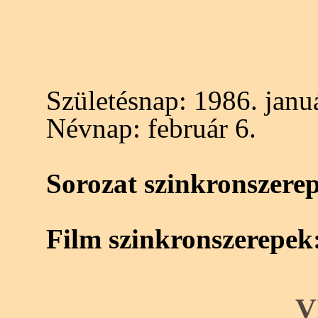
Születésnap:
1986. januá
Névnap:
február 6.
Sorozat szinkronszere
Film szinkronszerepek
V