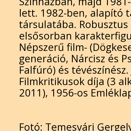
Színházban, majd 1981-
lett. 1982-ben, alapító
társulatába. Robusztus
elsősorban karakterfig
Népszerű film- (Dögkese
generáció, Nárcisz és P
Falfúró) és tévészínész. 
Filmkritikusok díja (3 a
2011), 1956-os Emléklap
Fotó: Temesvári Gergel