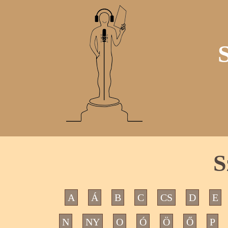
S
A
Á
B
C
CS
D
E
N
NY
O
Ó
Ö
Ő
P