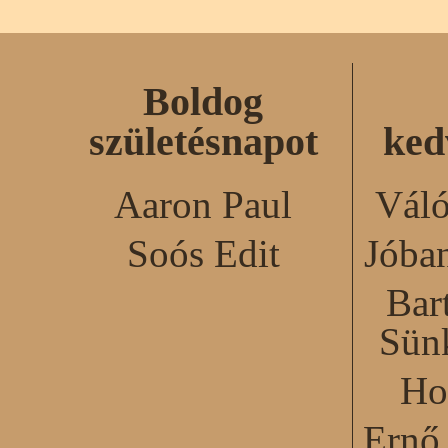
Boldog
születésnapot
ked
Aaron Paul
Váló
Soós Edit
Jóba
Bar
Sün
Ho
Ernő 